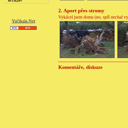
Archiv
»
2. Aport přes stromy
Vykácel jsem doma (no, spíš nechal vy
Yučikala.Net
W3C
RSS
Komentáře, diskuze