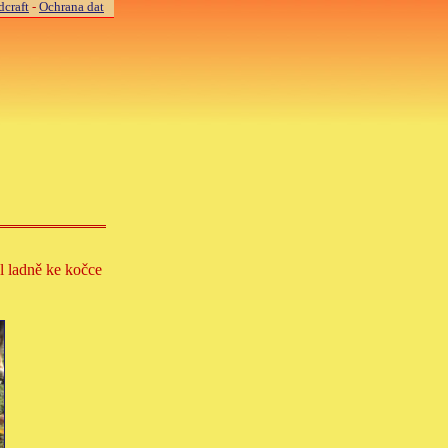
craft
-
Ochrana dat
el ladně ke kočce