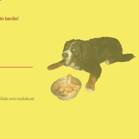
to bavilo!
ičaša
www.yucikala.net