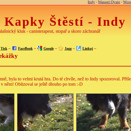
Indy
-
Wanagi Oyate
-
Wood
 Kapky Štěstí - Indy
lašnický kluk - canisterapeut, stopař a skoro záchranář
–
–
–
–
–
Tisk
FaceBook
Google
Jagg
Linkuj
řekážky
ně, byla to velmi krutá hra. Do té chvíle, než to Indy spozoroval. Přiš
a v něm! Oblizoval se ještě dlouho po tom :-D