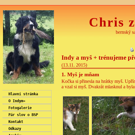
Chris z
bernský sa
Indy a myš + trénujeme p
(13.11. 2015)
1. Myš je mňam
Kočka si přinesla na hrátky myš. Upřím
a vzal si myš. Dvakrát mlasknul a byl
Hlavní stránka
O Indym
»
Fotogalerie
Pár slov o BSP
Kontakt
Odkazy