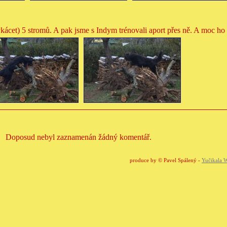
kácet) 5 stromů. A pak jsme s Indym trénovali aport přes ně. A moc ho 
Doposud nebyl zaznamenán žádný komentář.
produce by © Pavel Spálený -
Yučikala W