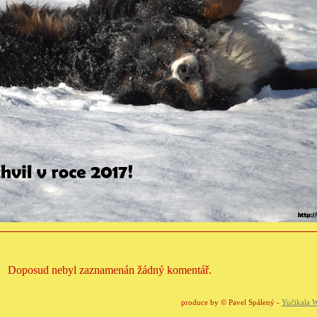
Doposud nebyl zaznamenán žádný komentář.
produce by © Pavel Spálený -
Yučikala W