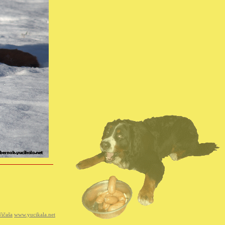
ičaša
www.yucikala.net