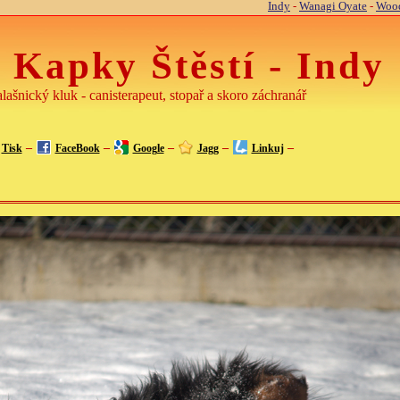
Indy
-
Wanagi Oyate
-
Wood
 Kapky Štěstí - Indy
lašnický kluk - canisterapeut, stopař a skoro záchranář
–
–
–
–
–
Tisk
FaceBook
Google
Jagg
Linkuj