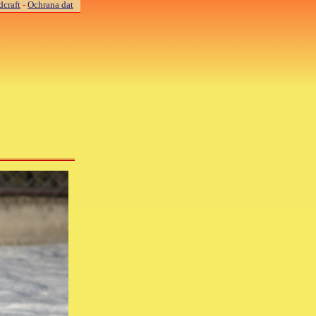
craft
-
Ochrana dat