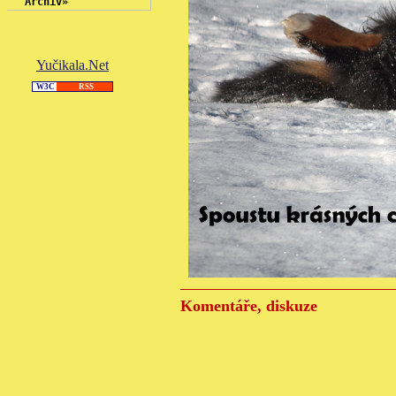
Archiv
»
Yučikala.Net
W3C
RSS
Komentáře, diskuze