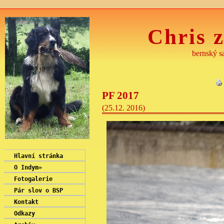
Chris z
bernský sa
PF 2017
(25.12. 2016)
Hlavní stránka
O Indym
»
Fotogalerie
Pár slov o BSP
Kontakt
Odkazy