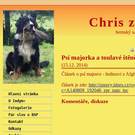
Chris z
bernský sa
Psí majorka a toulavé štěn
(15.12. 2014)
Článek o psí majorce - hrdinovi z Afg
článek je zde:
http://zpravy.idnes.cz/
c=A140809_192046_zpr_nato_inc
Hlavní stránka
Komentáře, diskuze
O Indym
»
Fotogalerie
Pár slov o BSP
Kontakt
Odkazy