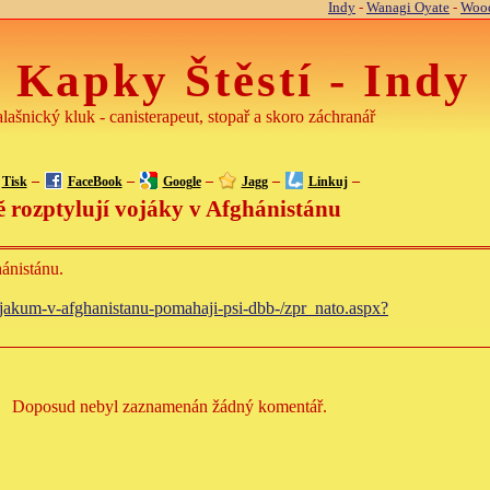
Indy
-
Wanagi Oyate
-
Wood
 Kapky Štěstí - Indy
lašnický kluk - canisterapeut, stopař a skoro záchranář
–
–
–
–
–
Tisk
FaceBook
Google
Jagg
Linkuj
ě rozptylují vojáky v Afghánistánu
hánistánu.
vojakum-v-afghanistanu-pomahaji-psi-dbb-/zpr_nato.aspx?
Doposud nebyl zaznamenán žádný komentář.