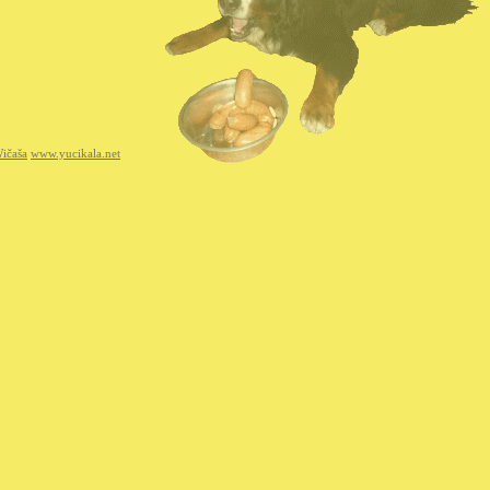
ičaša
www.yucikala.net